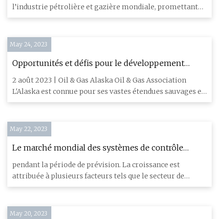
le marché mondial
l’industrie pétrolière et gazière mondiale, promettant
de révo
May 24, 2023
Opportunités et défis pour le développement
pétrolier et gazier de l'Alaska
2 août 2023 | Oil & Gas Alaska Oil & Gas Association
L'Alaska est connue pour ses vastes étendues sauvages et
ses ress
May 22, 2023
Le marché mondial des systèmes de contrôle
distribués devrait passer de 19,9 milliards de dollars
pendant la période de prévision. La croissance est
en 2023 à 26,7 milliards de dollars d’ici 2028 ; il
attribuée à plusieurs facteurs tels que le secteur de
devrait enregistrer un TCAC de 6,1%
l'énergie en
May 20, 2023