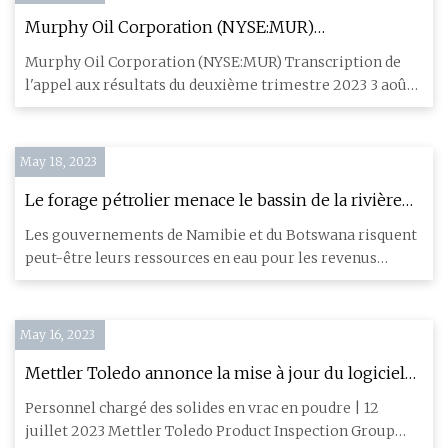
Murphy Oil Corporation (NYSE:MUR)
Transcription de l'appel sur les résultats du
Murphy Oil Corporation (NYSE:MUR) Transcription de
deuxième trimestre 2023
l'appel aux résultats du deuxième trimestre 2023 3 août
2023 Murphy
May 18, 2023
Le forage pétrolier menace le bassin de la rivière
Okavango, mettant en danger l’eau de la Namibie
Les gouvernements de Namibie et du Botswana risquent
et du Botswana
peut-être leurs ressources en eau pour les revenus
pétroliers et g
May 16, 2023
Mettler Toledo annonce la mise à jour du logiciel
de gestion des dispositifs d'inspection
Personnel chargé des solides en vrac en poudre | 12
juillet 2023 Mettler Toledo Product Inspection Group