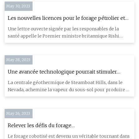
May 30, 2023
Les nouvelles licences pour le forage pétrolier et
gazier vont exacerber la crise climatique – une
Une lettre ouverte signée par les responsables de la
lettre ouverte au Premier ministre
santé appelle le Premier ministre britannique Rishi
Sunak à retirer
May 28, 2023
Une avancée technologique pourrait stimuler
l’utilisation de l’énergie géothermique par les États
La centrale géothermique de Steamboat Hills, dans le
Nevada, achemine la vapeur du sous-sol pour produire de
l'électric
May 26, 2023
Relever les défis du forage
robotisé : développements et innovations clés sur
Le forage robotisé est devenu un véritable tournant dans