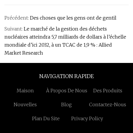
Précédent:
Des choses que les gens ont de gentil
Suivant:
Le marché de la gestion des déchets
nucléaires atteindra 5,7 milliards de dollars à l’échelle
mondiale d’ici 2032, à un TCAC de 1,9 % : Allied
Market Research
NAVIGATION RAPIDE
Maison
À Propos De Nous
Des Produits
Nouvelles
Blog
Contactez-Nous
Plan Du Site
Privacy Policy