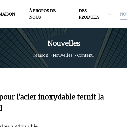
À PROPOS DE
DES
MAISON
NO
NOUS
PRODUITS
Nouvelles
Maison
>
Nouvelles
>
Contenu
our l'acier inoxydable ternit la
d
sites à Witrandjie.