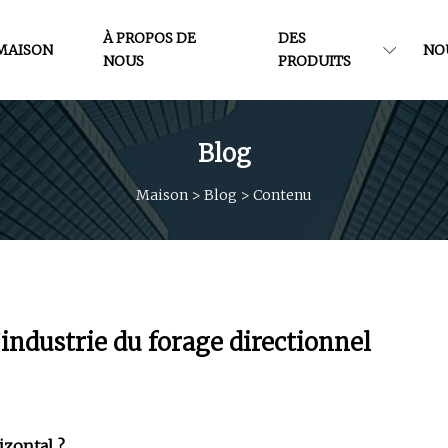
À PROPOS DE
DES
MAISON
NO
NOUS
PRODUITS
Blog
Maison
>
Blog
>
Contenu
’industrie du forage directionnel
izontal ?