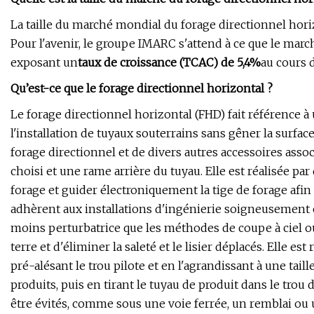
La taille du marché mondial du forage directionnel horiz
Pour l'avenir, le groupe IMARC s'attend à ce que le marc
exposant un
taux de croissance (TCAC) de 5,4%
au cours 
Qu’est-ce que le forage directionnel horizontal ?
Le forage directionnel horizontal (FHD) fait référence 
l'installation de tuyaux souterrains sans gêner la surfac
forage directionnel et de divers autres accessoires asso
choisi et une rame arrière du tuyau. Elle est réalisée pa
forage et guider électroniquement la tige de forage afin d
adhèrent aux installations d'ingénierie soigneusement 
moins perturbatrice que les méthodes de coupe à ciel o
terre et d'éliminer la saleté et le lisier déplacés. Elle es
pré-alésant le trou pilote et en l'agrandissant à une tail
produits, puis en tirant le tuyau de produit dans le trou 
être évités, comme sous une voie ferrée, un remblai ou un