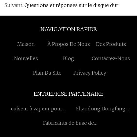
Suivant:
Questions et réponses sur le disque dur
NAVIGATION RAPIDE
Maison
À Propos De Nous
Des Produits
Nouvelles
Blog
Contactez-Nous
Plan Du Site
Privacy Policy
ENTREPRISE PARTENAIRE
cuiseur à vapeur pour
Shandong Dongfang
petits pains fabriqué en
Huachen Intelligente
Fabricants de buse de
Chine
Stationnement
brume de Chine,
Équipement Cie, Ltée